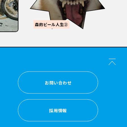
【
感
森的ビール人生②
か？
お問い合わせ
お問い合わせ
採用情報