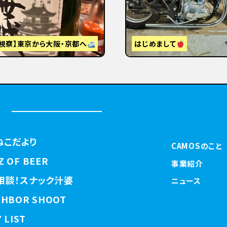
視察】東京から大阪・京都へ
はじめまして
ねこだより
CAMOSのこと
Z OF BEER
事業紹介
相談！スナック汁婆
ニュース
GHBOR SHOOT
 LIST