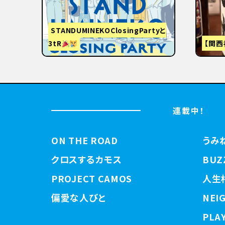
STANDUMINEKOClosingPartyと
3tR
【関西
連載中！
ON THE ROAD
うみ
クロスするカモス
BUZ
PROJECT CAMOS
人生
偏愛な人びと
NEI
PLAY