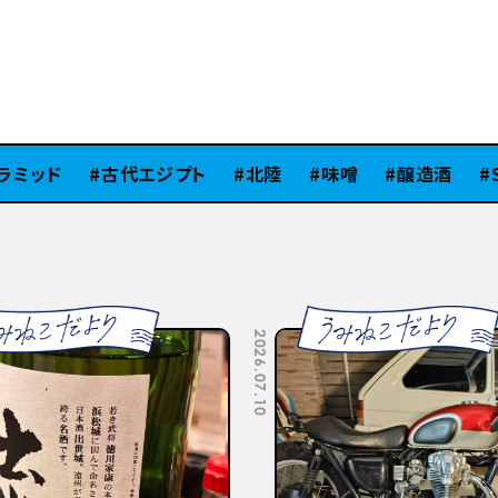
ミッド
古代エジプト
北陸
味噌
醸造酒
SiB
2026.07.10