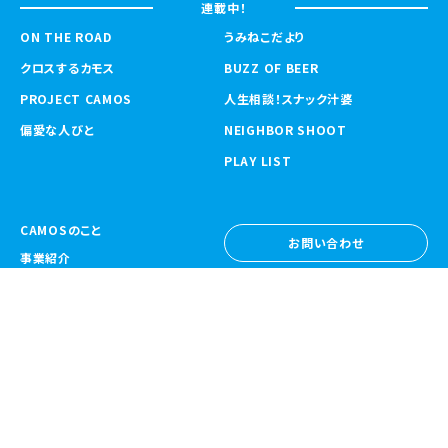
連載中！
ON THE ROAD
うみねこだより
クロスするカモス
BUZZ OF BEER
PROJECT CAMOS
人生相談！スナック汁婆
偏愛な人びと
NEIGHBOR SHOOT
PLAY LIST
CAMOSのこと
お問い合わせ
事業紹介
お問い合わせ
ニュース
採用情報
採用情報
CAMOS Collective
〒557-0031 大阪府大阪市西成区鶴見橋
1-6-32
Google Map