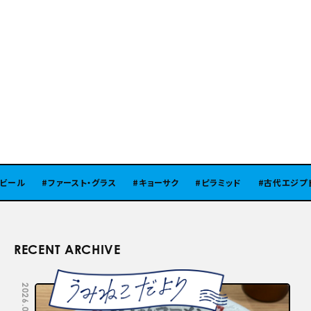
ール
ファースト・グラス
キョーサク
ピラミッド
古代エジプト
RECENT ARCHIVE
2026.08.05
2026.07.29