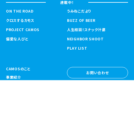
連載中！
ON THE ROAD
うみねこだより
クロスするカモス
BUZZ OF BEER
PROJECT CAMOS
人生相談！スナック汁婆
偏愛な人びと
NEIGHBOR SHOOT
PLAY LIST
CAMOSのこと
お問い合わせ
事業紹介
お問い合わせ
ニュース
採用情報
採用情報
CAMOS Collective
〒557-0031 大阪府大阪市西成区鶴見橋
1-6-32
Google Map