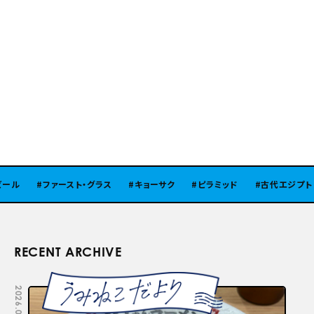
ル
ファースト・グラス
キョーサク
ピラミッド
古代エジプト
RECENT ARCHIVE
2026.08.05
2026.07.29