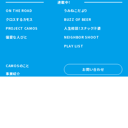
連載中！
ON THE ROAD
うみねこだより
クロスするカモス
BUZZ OF BEER
PROJECT CAMOS
人生相談！スナック汁婆
偏愛な人びと
NEIGHBOR SHOOT
PLAY LIST
CAMOSのこと
お問い合わせ
事業紹介
お問い合わせ
ニュース
採用情報
採用情報
CAMOS Collective
〒557-0031 大阪府大阪市西成区鶴見橋
1-6-32
Google Map