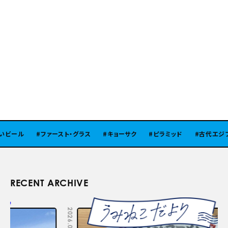
ビール
ファースト・グラス
キョーサク
ピラミッド
古代エジプト
RECENT ARCHIVE
2026.08.05
2026.07.29