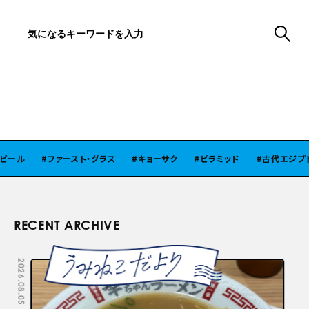
ル
ファースト・グラス
キョーサク
ピラミッド
古代エジプト
RECENT ARCHIVE
2026.08.05
2026.07.29