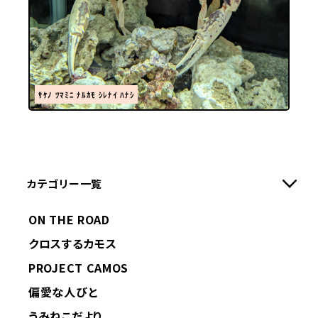
ｻｹﾉ ﾂﾏﾐﾆ ﾅﾙｶﾓ ｼﾚﾅｲ ﾊﾅｼ
カテゴリー一覧
ON THE ROAD
クロスするカモス
PROJECT CAMOS
偏愛な人びと
うみねこだより