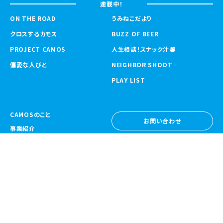
連載中！
ON THE ROAD
うみねこだより
クロスするカモス
BUZZ OF BEER
PROJECT CAMOS
人生相談！スナック汁婆
偏愛な人びと
NEIGHBOR SHOOT
PLAY LIST
CAMOSのこと
お問い合わせ
事業紹介
お問い合わせ
ニュース
採用情報
採用情報
CAMOS Collective
〒557-0031 大阪府大阪市西成区鶴見橋
1-6-32
Google Map