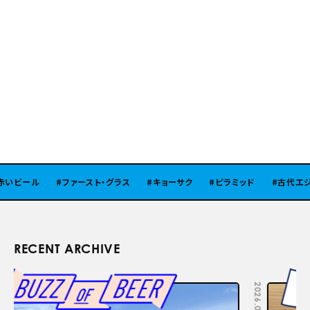
ビール
ファースト・グラス
キョーサク
ピラミッド
古代エジプ
RECENT ARCHIVE
2026.08.05
2026.07.29