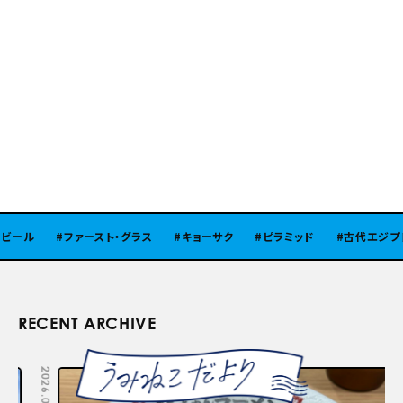
ール
ファースト・グラス
キョーサク
ピラミッド
古代エジプト
RECENT ARCHIVE
2026.08.05
2026.07.29