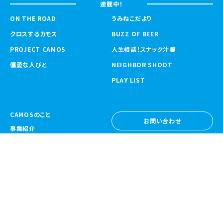
連載中！
ON THE ROAD
うみねこだより
クロスするカモス
BUZZ OF BEER
PROJECT CAMOS
人生相談！スナック汁婆
偏愛な人びと
NEIGHBOR SHOOT
PLAY LIST
CAMOSのこと
お問い合わせ
事業紹介
お問い合わせ
ニュース
採用情報
採用情報
CAMOS Collective
〒557-0031 大阪府大阪市西成区鶴見橋
1-6-32
Google Map