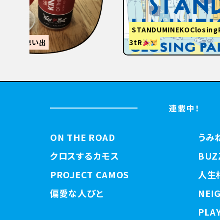
STANDUMINEKOClosingPartyと
3tR
【関西
連載中！
ON THE ROAD
うみ
クロスするカモス
BUZ
PROJECT CAMOS
人生
偏愛な人びと
NEI
PLAY