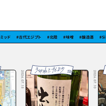
ッド
古代エジプト
北陸
味噌
醸造酒
SiB1
2026.07.10