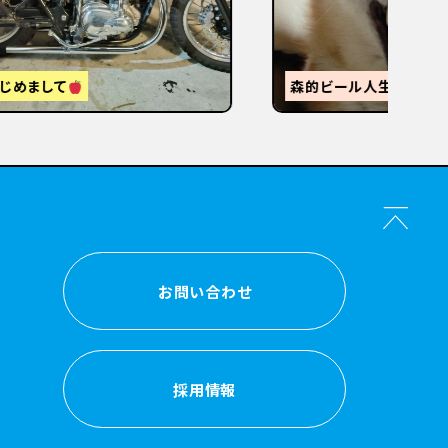
【
感
森的ビール人生②
か？
お問い合わせ
お問い合わせ
採用情報