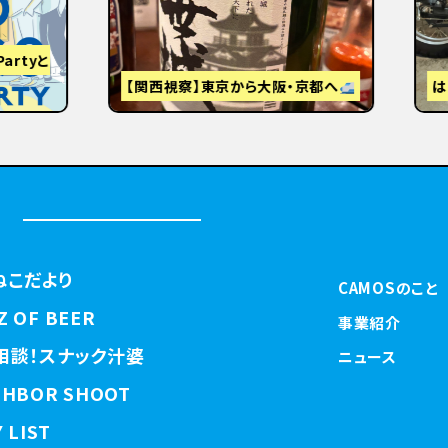
視察】東京から大阪・京都へ
はじめまして
ねこだより
CAMOSのこと
Z OF BEER
事業紹介
相談！スナック汁婆
ニュース
GHBOR SHOOT
 LIST