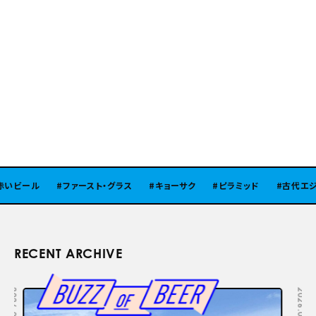
いビール
ファースト・グラス
キョーサク
ピラミッド
古代エジプ
RECENT ARCHIVE
2026.08.05
2