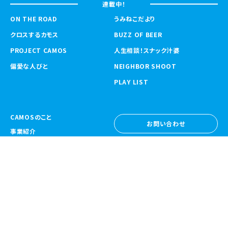
連載中！
ON THE ROAD
うみねこだより
クロスするカモス
BUZZ OF BEER
PROJECT CAMOS
人生相談！スナック汁婆
偏愛な人びと
NEIGHBOR SHOOT
PLAY LIST
CAMOSのこと
お問い合わせ
事業紹介
お問い合わせ
ニュース
採用情報
採用情報
CAMOS Collective
〒557-0031 大阪府大阪市西成区鶴見橋
1-6-32
Google Map