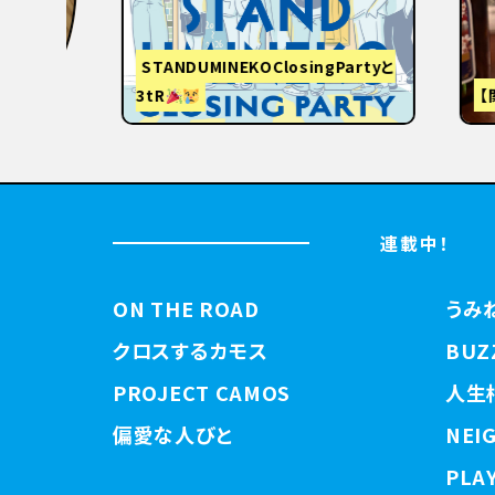
STANDUMINEKOClosingPartyと
3tR
【関西
連載中！
ON THE ROAD
うみ
クロスするカモス
BUZ
PROJECT CAMOS
人生
偏愛な人びと
NEI
PLAY