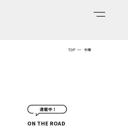
TOP
中華
ON THE ROAD