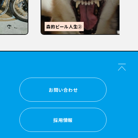
【
感
森的ビール人生②
か？
お問い合わせ
お問い合わせ
採用情報