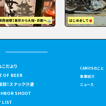
視察】東京から大阪・京都へ
はじめまして
ねこだより
CAMOSのこと
Z OF BEER
事業紹介
相談！スナック汁婆
ニュース
GHBOR SHOOT
 LIST