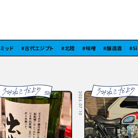
ッド
古代エジプト
北陸
味噌
醸造酒
SiB1
2026.07.10