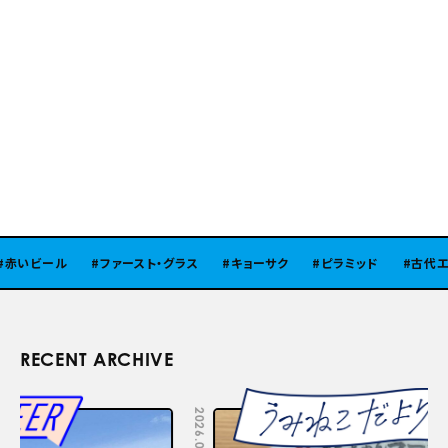
いビール
ファースト・グラス
キョーサク
ピラミッド
古代エジ
RECENT ARCHIVE
2026.08.05
2026.07.29