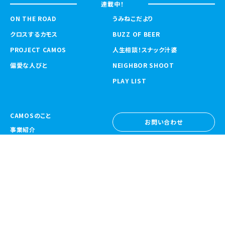
連載中！
ON THE ROAD
うみねこだより
クロスするカモス
BUZZ OF BEER
PROJECT CAMOS
人生相談！スナック汁婆
偏愛な人びと
NEIGHBOR SHOOT
PLAY LIST
CAMOSのこと
お問い合わせ
事業紹介
お問い合わせ
ニュース
採用情報
採用情報
CAMOS Collective
〒557-0031 大阪府大阪市西成区鶴見橋
1-6-32
Google Map