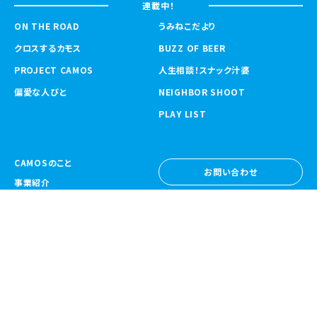
連載中！
ON THE ROAD
うみねこだより
クロスするカモス
BUZZ OF BEER
PROJECT CAMOS
人生相談！スナック汁婆
偏愛な人びと
NEIGHBOR SHOOT
PLAY LIST
CAMOSのこと
お問い合わせ
事業紹介
お問い合わせ
ニュース
採用情報
採用情報
CAMOS Collective
〒557-0031 大阪府大阪市西成区鶴見橋
1-6-32
Google Map