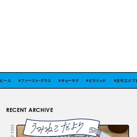
ール
ファースト・グラス
キョーサク
ピラミッド
古代エジプト
RECENT ARCHIVE
2026.08.05
2026.07.29