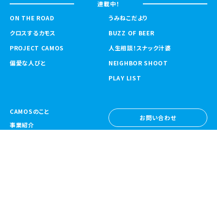
連載中！
ON THE ROAD
うみねこだより
クロスするカモス
BUZZ OF BEER
PROJECT CAMOS
人生相談！スナック汁婆
偏愛な人びと
NEIGHBOR SHOOT
PLAY LIST
CAMOSのこと
お問い合わせ
事業紹介
お問い合わせ
ニュース
採用情報
採用情報
CAMOS Collective
〒557-0031 大阪府大阪市西成区鶴見橋
1-6-32
Google Map