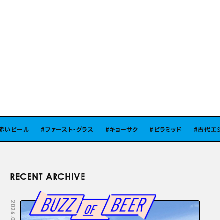
いビール
ファースト・グラス
キョーサク
ピラミッド
古代エジ
RECENT ARCHIVE
2026.08.05