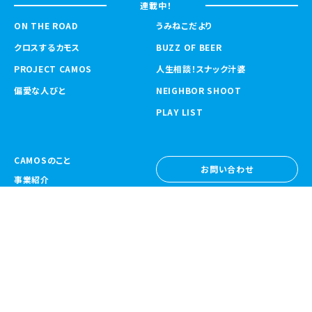
連載中！
ON THE ROAD
うみねこだより
クロスするカモス
BUZZ OF BEER
PROJECT CAMOS
人生相談！スナック汁婆
偏愛な人びと
NEIGHBOR SHOOT
PLAY LIST
CAMOSのこと
お問い合わせ
事業紹介
お問い合わせ
ニュース
採用情報
採用情報
CAMOS Collective
〒557-0031 大阪府大阪市西成区鶴見橋
1-6-32
Google Map