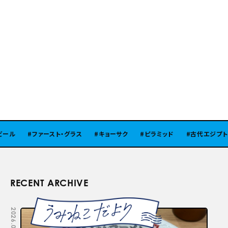
ール
ファースト・グラス
キョーサク
ピラミッド
古代エジプト
RECENT ARCHIVE
2026.08.05
2026.07.29