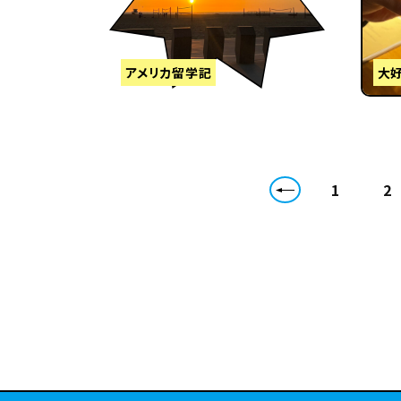
アメリカ留学記
大
1
2