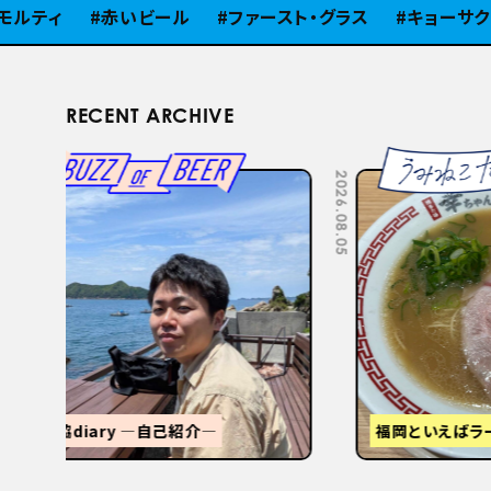
ィ
赤いビール
ファースト・グラス
キョーサク
RECENT ARCHIVE
2026.07.22
2026.07.15
STANDUMINEKOClosingPartyと
3tR
【関西