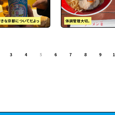
好きな京都についてだよっ
体調管理大切。
3
4
5
6
7
8
9