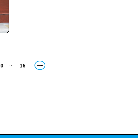
10
16
…