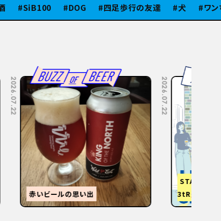
SiB100
DOG
四足歩行の友達
犬
ワンちゃん
2026.07.08
2026.07.06
【
感
森的ビール人生②
か？