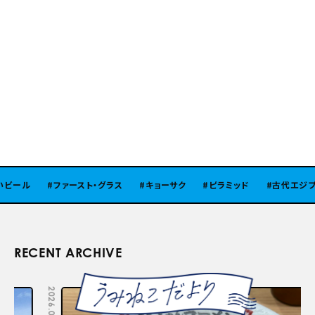
ビール
ファースト・グラス
キョーサク
ピラミッド
古代エジプト
RECENT ARCHIVE
2026.08.05
2026.07.29