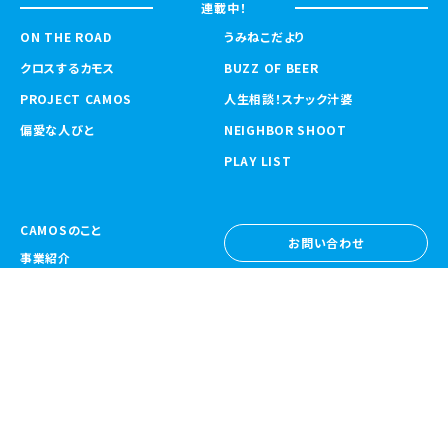
連載中！
ON THE ROAD
うみねこだより
クロスするカモス
BUZZ OF BEER
PROJECT CAMOS
人生相談！スナック汁婆
偏愛な人びと
NEIGHBOR SHOOT
PLAY LIST
CAMOSのこと
お問い合わせ
事業紹介
お問い合わせ
ニュース
採用情報
採用情報
CAMOS Collective
〒557-0031 大阪府大阪市西成区鶴見橋
1-6-32
Google Map