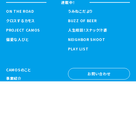
連載中！
ON THE ROAD
うみねこだより
クロスするカモス
BUZZ OF BEER
PROJECT CAMOS
人生相談！スナック汁婆
偏愛な人びと
NEIGHBOR SHOOT
PLAY LIST
CAMOSのこと
お問い合わせ
事業紹介
お問い合わせ
ニュース
採用情報
採用情報
CAMOS Collective
〒557-0031 大阪府大阪市西成区鶴見橋
1-6-32
Google Map