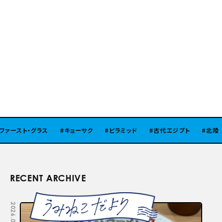
ァースト・グラス
キョーサク
ピラミッド
古代エジプト
北陸
RECENT ARCHIVE
2026.08.05
2026.07.29