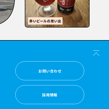
【
感
森的ビール人生②
か？
お問い合わせ
お問い合わせ
採用情報