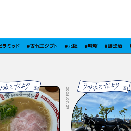
ミッド
古代エジプト
北陸
味噌
醸造酒
Si
2026.07.10