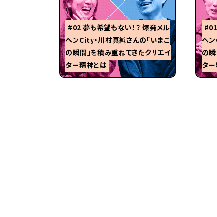
#02 夢も希望もない！？ 爆発メル
#0
ヘンCity・川村真純さんの「いまこ
ヘン
の瞬間」を積み重ねてきたクリエイ
の瞬
ター精神とは
ター