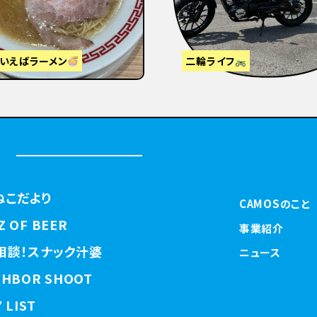
視察】東京から大阪・京都へ
はじめまして
ねこだより
CAMOSのこと
Z OF BEER
事業紹介
相談！スナック汁婆
ニュース
GHBOR SHOOT
 LIST