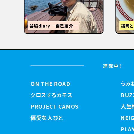
STANDUMINEKOClosingPartyと
3tR
【関西
連載中！
ON THE ROAD
うみ
クロスするカモス
BUZ
PROJECT CAMOS
人生
偏愛な人びと
NEI
PLAY