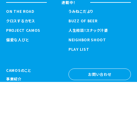
連載中！
ON THE ROAD
うみねこだより
クロスするカモス
BUZZ OF BEER
PROJECT CAMOS
人生相談！スナック汁婆
偏愛な人びと
NEIGHBOR SHOOT
PLAY LIST
CAMOSのこと
お問い合わせ
事業紹介
お問い合わせ
ニュース
採用情報
採用情報
CAMOS Collective
〒557-0031 大阪府大阪市西成区鶴見橋
1-6-32
Google Map