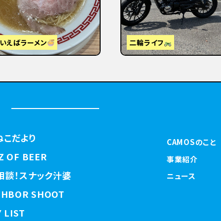
【関西視察】東京から大阪・京都へ
はじめまして
ねこだより
CAMOSのこと
Z OF BEER
事業紹介
相談！スナック汁婆
ニュース
GHBOR SHOOT
 LIST