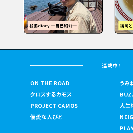
STANDUMINEKOClosingPartyと
い出
3tR
連載中！
ON THE ROAD
うみ
クロスするカモス
BUZ
PROJECT CAMOS
人生
偏愛な人びと
NEI
PLAY