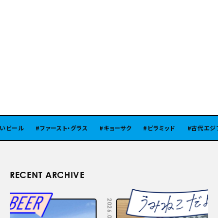
ビール
ファースト・グラス
キョーサク
ピラミッド
古代エジプト
RECENT ARCHIVE
2026.08.05
2026.07.29