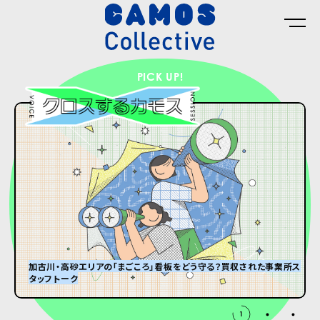
PICK UP!
加古川・高砂エリアの「まごころ」看板をどう守る？買収された事業所ス
タッフトーク
グランパはオズウェル・E・スペンサー
#8 ひんやり冷たい大きなダンボール箱が届くまで。
2