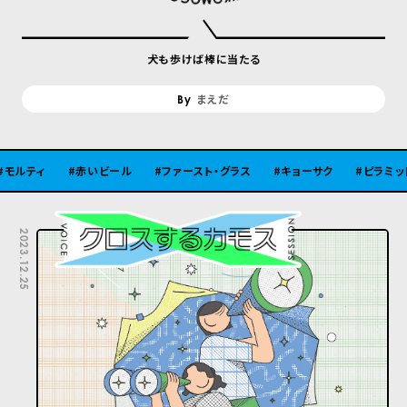
犬も歩けば棒に当たる
まえだ
赤いビール
ファースト・グラス
キョーサク
ピラミッド
古
2023.12.25