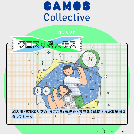
PICK UP!
加古川・高砂エリアの「まごころ」看板をどう守る？買収された事業所ス
タッフトーク
グランパはオズウェル・E・スペンサー
#8 ひんやり冷たい大きなダンボール箱が届くまで。
2