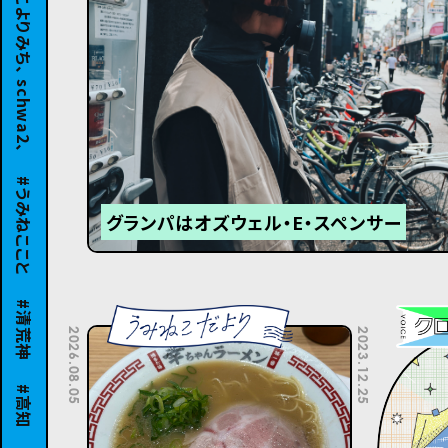
うみねここと
グランパはオズウェル・E・スペンサー
清荒神
2026.08.05
2023.12.25
高知
宴会