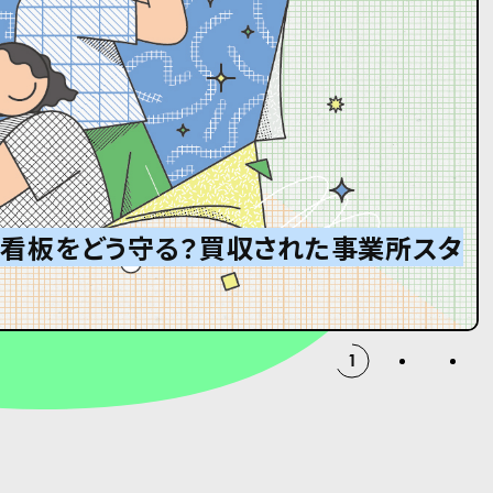
」看板をどう守る？買収された事業所スタ
ンサー
ボール箱が届くまで。
2