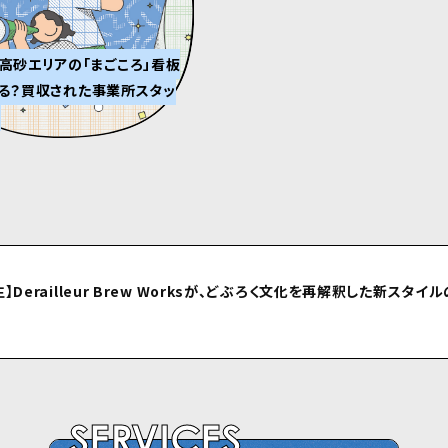
高砂エリアの「まごころ」看板
る？買収された事業所スタッ
⽣】Derailleur Brew Worksが、どぶろく⽂化を再解釈した新スタイ
ルしました
SERVICES