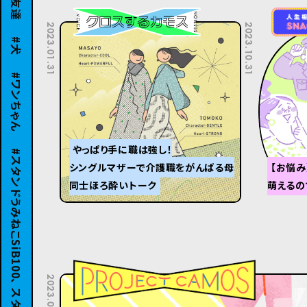
犬
2023.01.31
2023.10.31
ワンちゃん
やっぱり手に職は強し！
シングルマザーで介護職をがんばる母
【お悩み
同士ほろ酔いトーク
萌えるの
2023.06.30