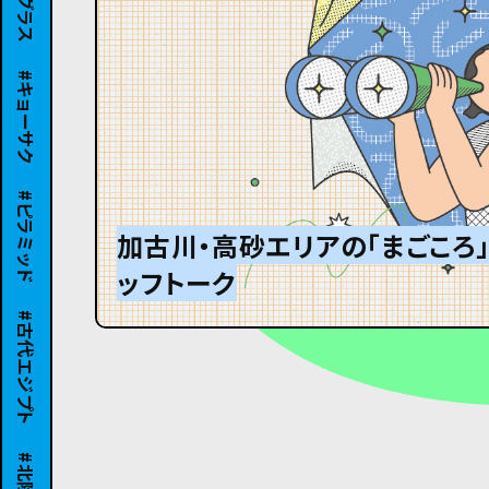
キョーサク
ピラミッド
加古川・高砂エリアの「まごころ
ッフトーク
グランパはオズウェル・E・スペ
#8 ひんやり冷たい大きなダン
古代エジプト
北陸