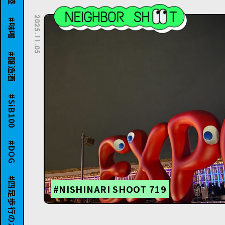
味噌
2025.11.05
醸造酒
SiB100
DOG
四足歩行の友達
#NISHINARI SHOOT 719