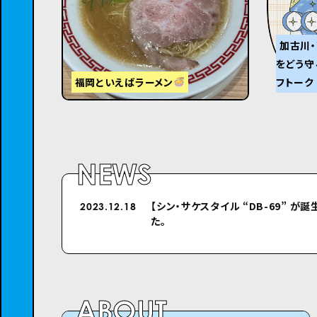
加古川・
をどう守
福岡といえばラーメン
フトーク
NEWS
【シン・サケスタイル “DB-69” が誕
シクロのホームページをリニューア
2023.12.18
2022.04.26
た。
ABOUT