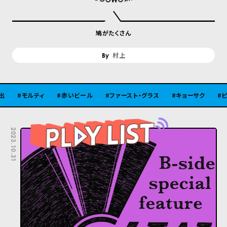
鳩がたくさん
村上
モルティ
赤いビール
ファースト・グラス
キョーサク
ピラミッド
2023.10.31