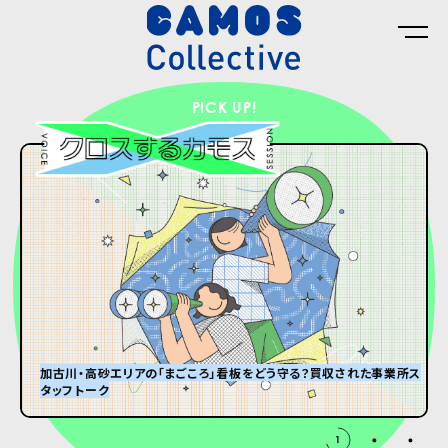
PICK UP!
加古川・高砂エリアの「まごころ」看板をどう守る？買収された事業所ス
タッフトーク
グランパはオズウェル・E・スペンサー
#8 ひんやり冷たい大きなダンボール箱が届くまで。
1