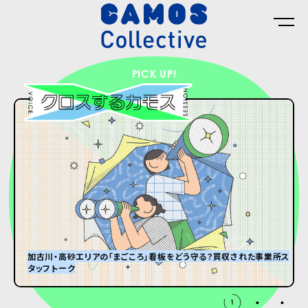
PICK UP!
加古川・高砂エリアの「まごころ」看板をどう守る？買収された事業所ス
タッフトーク
グランパはオズウェル・E・スペンサー
#8 ひんやり冷たい大きなダンボール箱が届くまで。
2