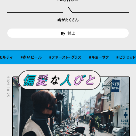
鳩がたくさん
村上
赤いビール
ファースト・グラス
キョーサク
ピラミッド
古
2022.10.25