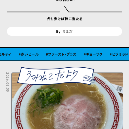
犬も歩けば棒に当たる
まえだ
赤いビール
ファースト・グラス
キョーサク
ピラミッド
古
2026.08.05