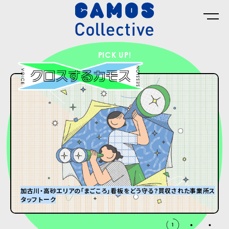
PICK UP!
加古川・高砂エリアの「まごころ」看板をどう守る？買収された事業所ス
タッフトーク
グランパはオズウェル・E・スペンサー
#8 ひんやり冷たい大きなダンボール箱が届くまで。
2