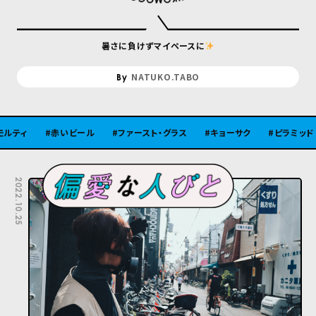
暑さに負けずマイペースに
NATUKO.TABO
赤いビール
ファースト・グラス
キョーサク
ピラミッド
古代
2022.10.25