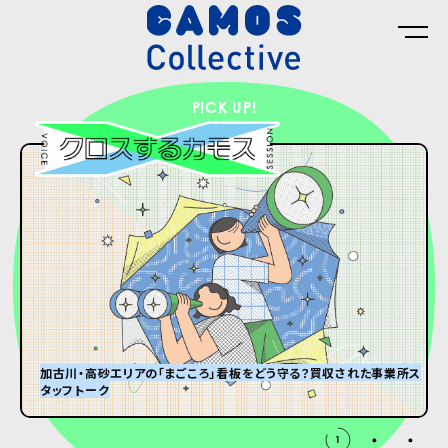
PICK UP!
加古川・高砂エリアの「まごころ」看板をどう守る？買収された事業所ス
タッフトーク
グランパはオズウェル・E・スペンサー
#8 ひんやり冷たい大きなダンボール箱が届くまで。
2