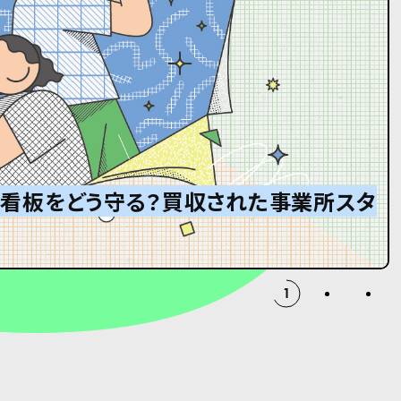
」看板をどう守る？買収された事業所スタ
ンサー
ボール箱が届くまで。
2