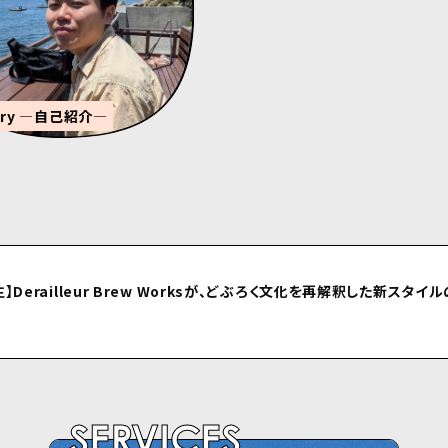
ary ―自己紹介―
⽣】Derailleur Brew Worksが、どぶろく⽂化を再解釈した新スタイ
ルしました
SERVICES