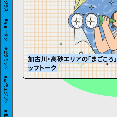
キョーサク
ピラミッド
加古川・高砂エリアの「まごころ
ッフトーク
グランパはオズウェル・E・スペ
#8 ひんやり冷たい大きなダン
古代エジプト
北陸