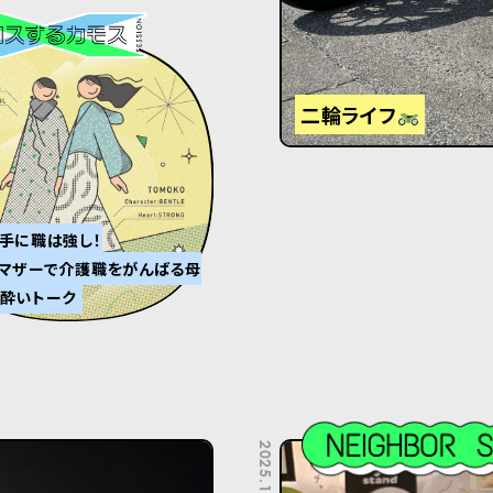
二輪ライフ
手に職は強し！
マザーで介護職をがんばる母
酔いトーク
2025.11.07