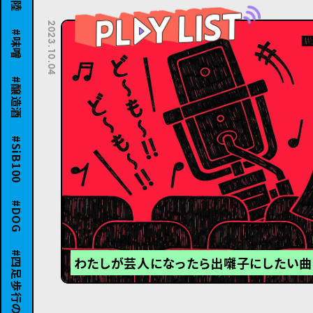
味噌
2023.10.04
醸造酒
SiB100
DOG
四足歩行の友達
わたしが芸人になったら出囃子にしたい曲1