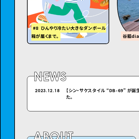
#8 ひんやり冷たい大きなダンボール
箱が届くまで。
谷脇di
NEWS
【シン・サケスタイル “DB-69” が誕
シクロのホームページをリニューア
2023.12.18
2022.04.26
た。
ABOUT