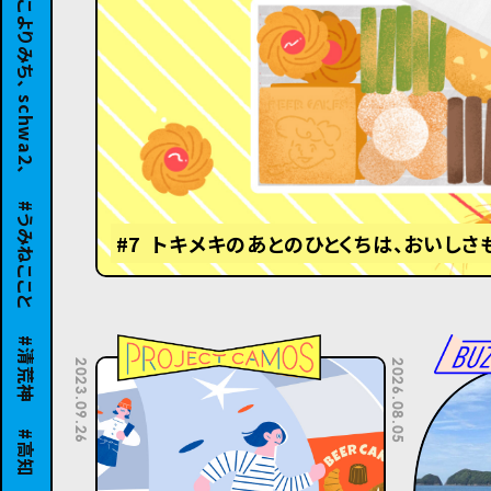
うみねここと
#7 トキメキのあとのひとくちは、おいしさ
清荒神
2023.09.26
2026.08.05
高知