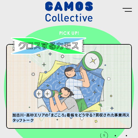
PICK UP!
加古川・高砂エリアの「まごころ」看板をどう守る？買収された事業所ス
タッフトーク
グランパはオズウェル・E・スペンサー
#8 ひんやり冷たい大きなダンボール箱が届くまで。
2