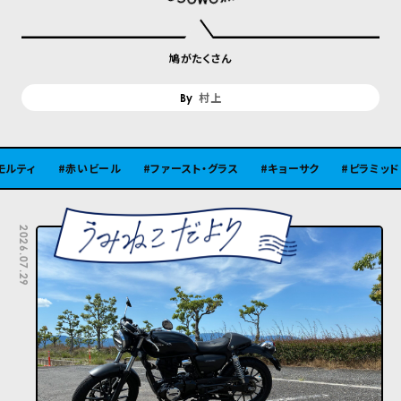
鳩がたくさん
村上
赤いビール
ファースト・グラス
キョーサク
ピラミッド
古
2026.07.29