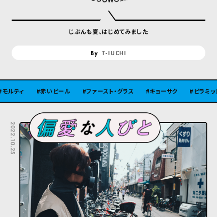
じぶんも夏、はじめてみました
T-IUCHI
赤いビール
ファースト・グラス
キョーサク
ピラミッド
古
2022.10.25