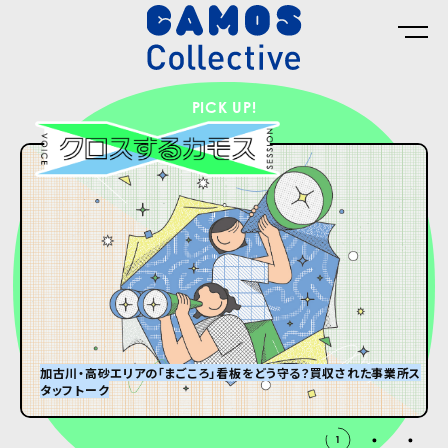
PICK UP!
加古川・高砂エリアの「まごころ」看板をどう守る？買収された事業所ス
タッフトーク
グランパはオズウェル・E・スペンサー
#8 ひんやり冷たい大きなダンボール箱が届くまで。
2