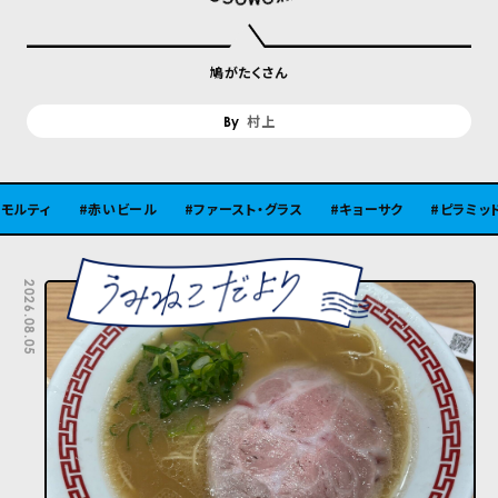
鳩がたくさん
村上
赤いビール
ファースト・グラス
キョーサク
ピラミッド
古
2026.08.05