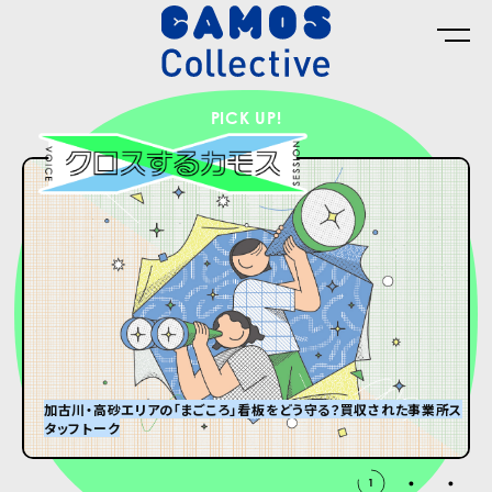
PICK UP!
加古川・高砂エリアの「まごころ」看板をどう守る？買収された事業所ス
タッフトーク
グランパはオズウェル・E・スペンサー
#8 ひんやり冷たい大きなダンボール箱が届くまで。
2