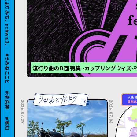
うみねここと
流行り曲のB面特集 -カップリングウィズ-
清荒神
2026.07.29
2026.07.06
高知
宴会