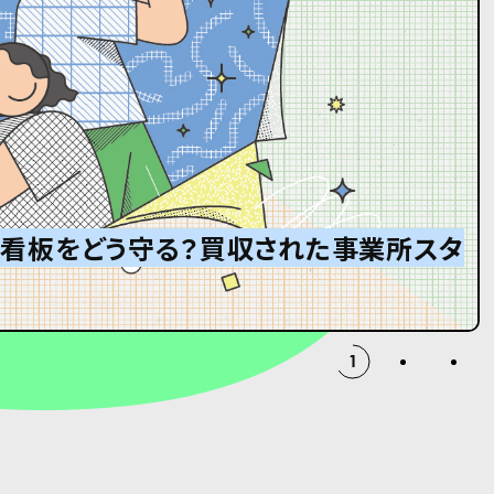
」看板をどう守る？買収された事業所スタ
ンサー
ボール箱が届くまで。
2