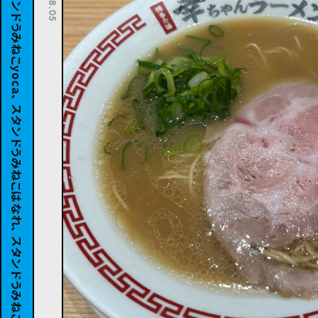
スタンドうみねこSiB100、 スタンドうみねこyoca、 スタンドうみねこはなれ、 スタンドうみねこコト、 山ノ麓TAPROOM、 スタンドうみねこ、 スタンドうみねこよりみち、 schwa2、