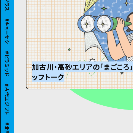
キョーサク
ピラミッド
加古川・高砂エリアの「まごころ
ッフトーク
グランパはオズウェル・E・スペ
#8 ひんやり冷たい大きなダン
古代エジプト
北陸