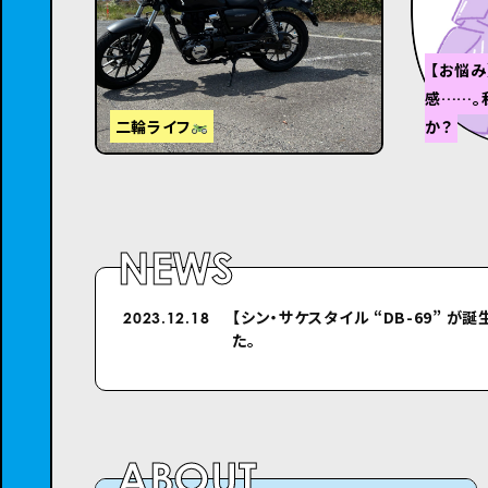
【お悩
感……。
二輪ライフ
か？
NEWS
【シン・サケスタイル “DB-69” が誕
シクロのホームページをリニューア
2023.12.18
2022.04.26
た。
ABOUT