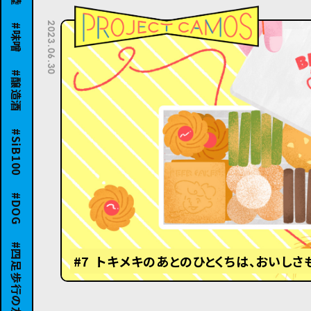
味噌
2023.06.30
醸造酒
SiB100
DOG
四足歩行の友達
#7 トキメキのあとのひとくちは、おいしさ