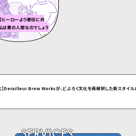
み】ヒーローより悪役に共
私は悪の人間なのでしょう
⽣】Derailleur Brew Worksが、どぶろく⽂化を再解釈した新スタイ
ルしました
SERVICES