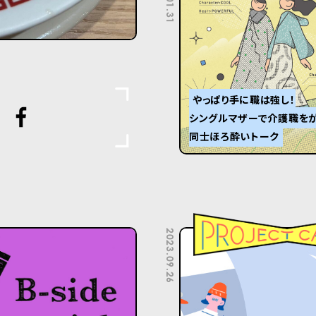
やっぱり手に職は強し！
シングルマザーで介護職を
同士ほろ酔いトーク
2023.09.26