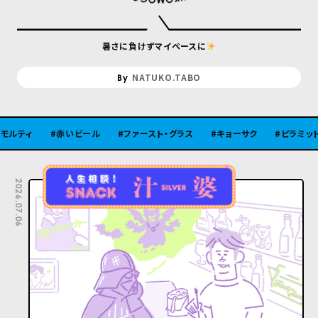
暑さに負けずマイペースに
NATUKO.TABO
赤いビール
ファースト・グラス
キョーサク
ピラミッド
古
2026.07.06