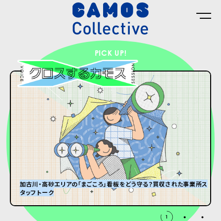
PICK UP!
加古川・高砂エリアの「まごころ」看板をどう守る？買収された事業所ス
タッフトーク
グランパはオズウェル・E・スペンサー
#8 ひんやり冷たい大きなダンボール箱が届くまで。
2