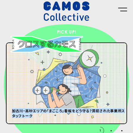
PICK UP!
加古川・高砂エリアの「まごころ」看板をどう守る？買収された事業所ス
タッフトーク
グランパはオズウェル・E・スペンサー
#8 ひんやり冷たい大きなダンボール箱が届くまで。
1