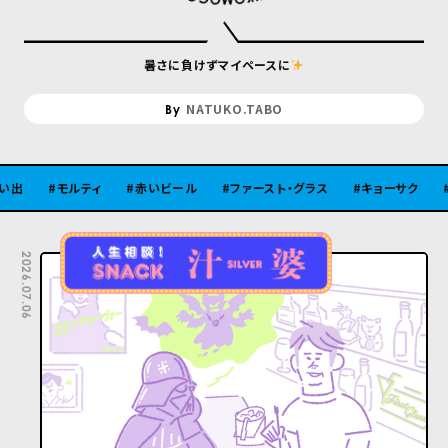
暑さに負けずマイペースに
NATUKO.TABO
モルティ
赤いビール
ファースト・グラス
キョーサク
ピラミッ
2026.07.06