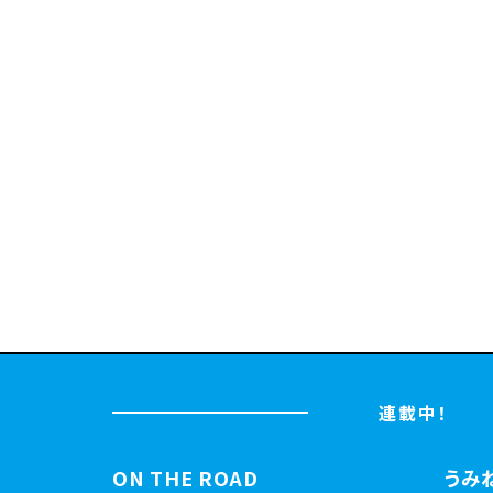
連載中！
ON THE ROAD
うみ