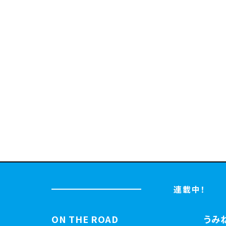
連載中！
ON THE ROAD
うみ