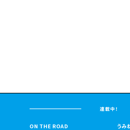
連載中！
ON THE ROAD
うみ