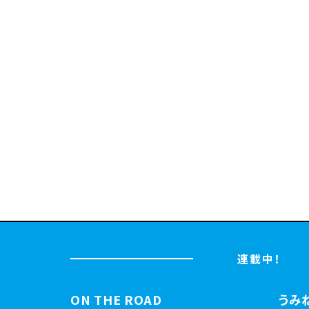
連載中！
ON THE ROAD
うみ