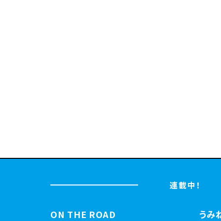
連載中！
ON THE ROAD
うみ