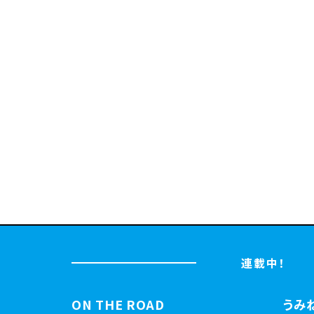
連載中！
ON THE ROAD
うみ