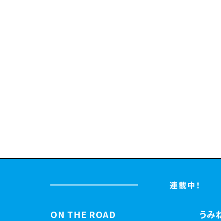
連載中！
ON THE ROAD
うみ