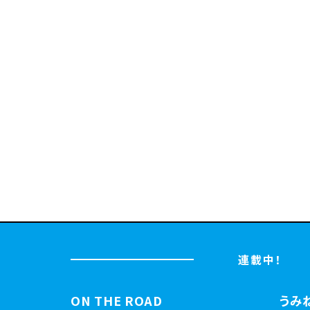
連載中！
ON THE ROAD
うみ