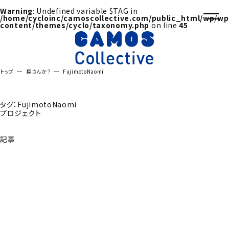
Warning
: Undefined variable $TAG in
/home/cycloinc/camoscollective.com/public_html/wp/wp
content/themes/cyclo/taxonomy.php
on line
45
トップ
探さんか？
FujimotoNaomi
タグ：FujimotoNaomi
プロジェクト
記事
探さんか？トップへ