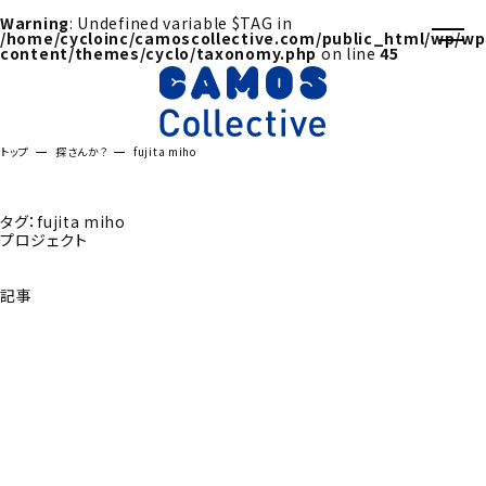
Warning
: Undefined variable $TAG in
/home/cycloinc/camoscollective.com/public_html/wp/wp
content/themes/cyclo/taxonomy.php
on line
45
トップ
探さんか？
fujita miho
タグ：fujita miho
プロジェクト
記事
探さんか？トップへ