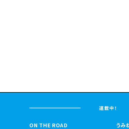
連載中！
ON THE ROAD
うみ