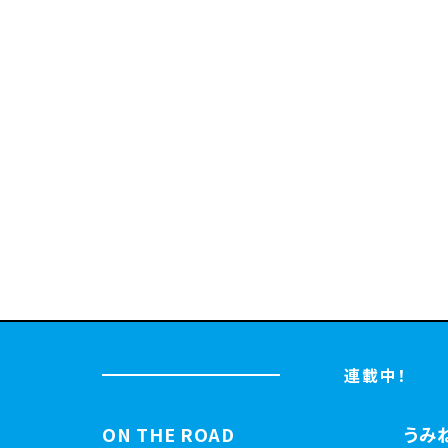
連載中！
ON THE ROAD
うみ