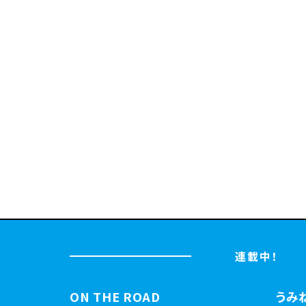
連載中！
ON THE ROAD
うみ