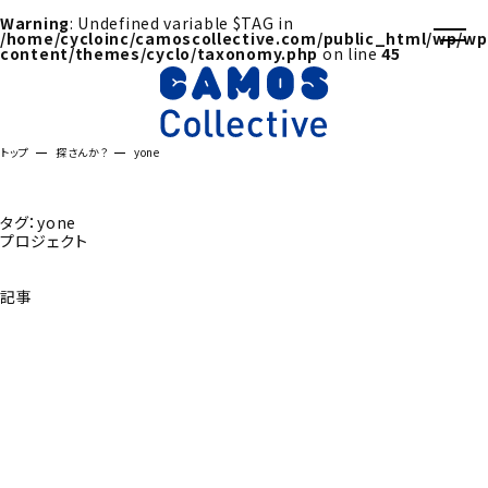
Warning
: Undefined variable $TAG in
/home/cycloinc/camoscollective.com/public_html/wp/wp
content/themes/cyclo/taxonomy.php
on line
45
トップ
探さんか？
yone
タグ：yone
プロジェクト
記事
探さんか？トップへ