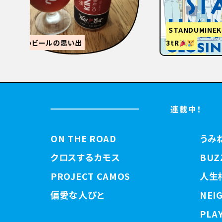
STANDUMINEKOClosingPartyと
3tR
【関西
連載中！
ON THE ROAD
うみ
クロスするカモス
BUZ
PROJECT CAMOS
人生
偏愛な人びと
NEI
PLAY