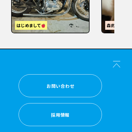
【
感
森的ビール人生②
か？
お問い合わせ
お問い合わせ
採用情報