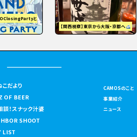
視察】東京から大阪・京都へ
はじめまして
ねこだより
CAMOSのこと
Z OF BEER
事業紹介
相談！スナック汁婆
ニュース
GHBOR SHOOT
 LIST