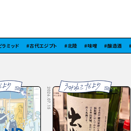
ミッド
古代エジプト
北陸
味噌
醸造酒
S
2026.07.10